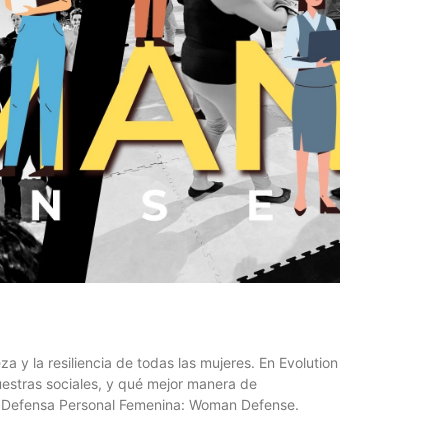
za y la resiliencia de todas las mujeres. En Evolution
estras sociales, y qué mejor manera de
de Defensa Personal Femenina: Woman Defense.