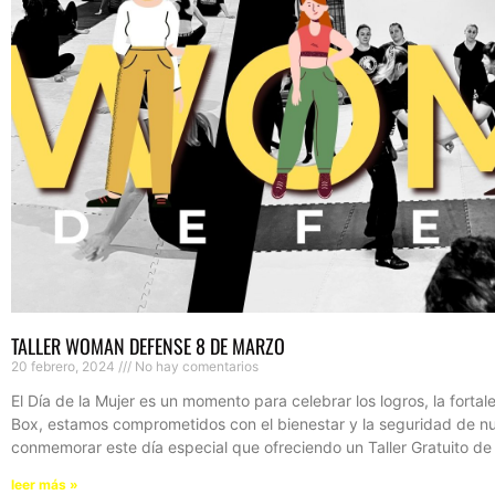
TALLER WOMAN DEFENSE 8 DE MARZO
20 febrero, 2024
No hay comentarios
El Día de la Mujer es un momento para celebrar los logros, la fortale
Box, estamos comprometidos con el bienestar y la seguridad de nu
conmemorar este día especial que ofreciendo un Taller Gratuito 
leer más »