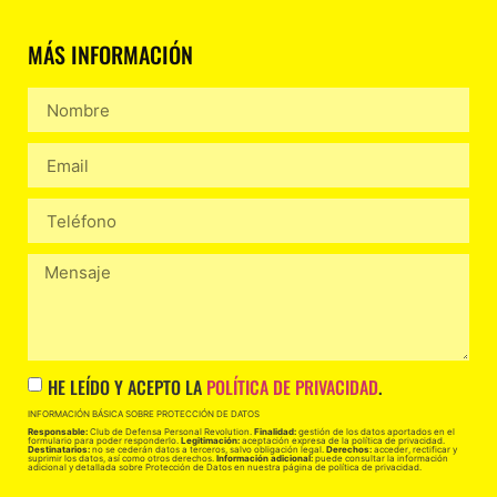
MÁS INFORMACIÓN
HE LEÍDO Y ACEPTO LA
POLÍTICA DE PRIVACIDAD
.
INFORMACIÓN BÁSICA SOBRE PROTECCIÓN DE DATOS
Responsable:
Club de Defensa Personal Revolution.
Finalidad:
gestión de los datos aportados en el
formulario para poder responderlo.
Legitimación:
aceptación expresa de la política de privacidad.
Destinatarios:
no se cederán datos a terceros, salvo obligación legal.
Derechos:
acceder, rectificar y
suprimir los datos, así como otros derechos.
Información adicional:
puede consultar la información
adicional y detallada sobre Protección de Datos en nuestra página de política de privacidad.