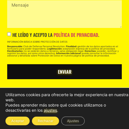
HE LEÍDO Y ACEPTO LA
POLÍTICA DE PRIVACIDAD
.
INFORMACIÓN BÁSICA SOBRE PROTECCIÓN DE DATOS
Responsable:
Club de Defensa Personal Revolution.
Finalidad:
gestión de los datos aportados en el
formulario para poder responderlo.
Legitimación:
aceptación expresa de la política de privacidad.
Destinatarios:
no se cederán datos a terceros, salvo obligación legal.
Derechos:
acceder, rectificar y
suprimir los datos, así como otros derechos.
Información adicional:
puede consultar la información
adicional y detallada sobre Protección de Datos en nuestra página de política de privacidad.
ENVIAR
Utilizamos cookies para ofrecerte la mejor experiencia en nuestra
web.
Puedes aprender más sobre qué cookies utilizamos o
desactivarlas en los
ajustes
.
Aceptar
Rechazar
Ajustes